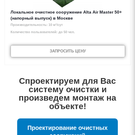
Локальное очистное сооружение Alta Air Master 50+
(напорный выпуск) в Москве
Производительность: 10 м³/сут
Количество пользователей: до 50 чел.
Подбор оборудования
ЗАПРОСИТЬ ЦЕНУ
Тип стока
*
Хозяйственно-бытовой сток
Спроектируем для Вас
Ливневой (поверхностный) сток
систему очистки и
произведем монтаж на
ДАЛЕЕ
объекте!
Проектирование очистных