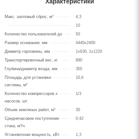
Характеристики
Макс. залповый сброс, м³
4,3
10
Количество пользователей до
50
Размер основания, мм
4440х2400
Диаметр горловины, мм
1х630, 1х1220
Транспортировочный вес, кг
890
Глубина/диаметр входа, мм
355
Площадь для установки
10,6
системы, м²
Количество компрессоров х
1/3
насосов, шт.
Объем земляных работ, м³
30
Среднечасовое поступление
0,42
стока, м³/ч
Установочная мощность, кВт
1,3