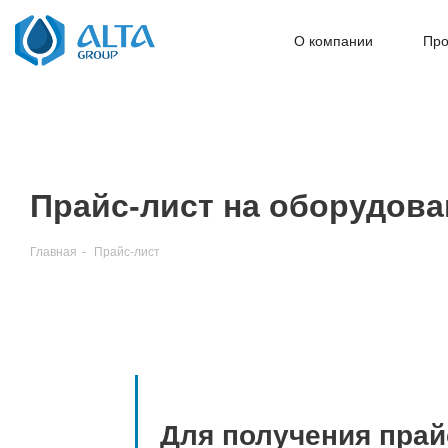
О компании
Про
Прайс-лист на оборудова
Главная
-
Прайс-лист
Для получения прай