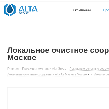
О компании
Про
Локальное очистное соору
Москве
Главная
-
Продукция компании Alta Group
-
Локальные очистные сооруж
Локальные очистные сооружения Alta Air Master в Москве
-
Локальное 