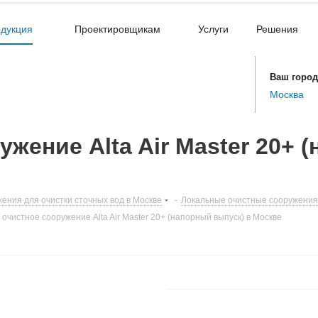
дукция
Проектировщикам
Услуги
Решения
Ваш город
Москва
жение Alta Air Master 20+ 
ения для очистки сточных вод в Москве
-
Локальные очистные сооружения 
очистное сооружение Alta Air Master 20+ (напорный выпуск) в Москве