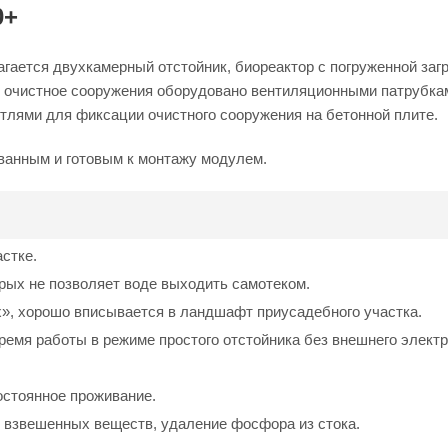
0+
лагается двухкамерный отстойник, биореактор с погруженной заг
, очистное сооружения оборудовано вентиляционными патрубкам
тлями для фиксации очистного сооружения на бетонной плите.
ванным и готовым к монтажу модулем.
стке.
рых не позволяет воде выходить самотеком.
», хорошо вписывается в ландшафт приусадебного участка.
емя работы в режиме простого отстойника без внешнего электр
остоянное проживание.
я взвешенных веществ, удаление фосфора из стока.