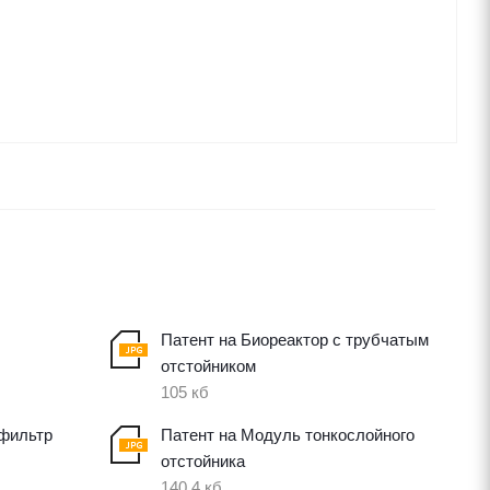
Патент на Биореактор с трубчатым
отстойником
105 кб
фильтр
Патент на Модуль тонкослойного
отстойника
140,4 кб