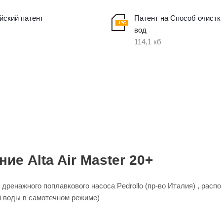
йский патент
Патент на Способ очист
вод
114,1 кб
е Alta Air Master 20+
ренажного поплавкового насоса Pedrollo (пр-во Италия) , расп
й воды в самотечном режиме)