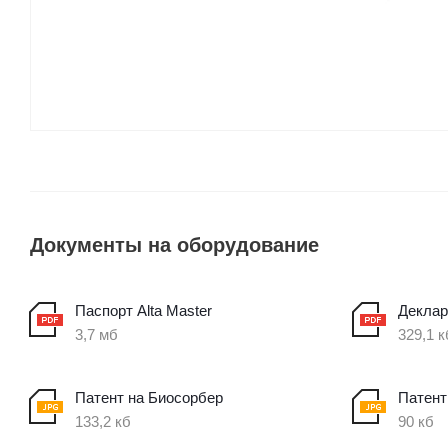
Документы на оборудование
Паспорт Alta Master
Деклар
3,7 мб
329,1 к
Патент на Биосорбер
Патент 
133,2 кб
90 кб