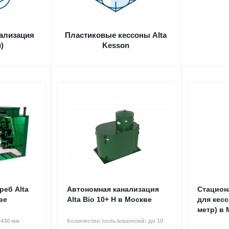
ализация
Пластиковые кессоны Alta
)
Kesson
реб Alta
Автономная канализация
Стацион
ве
Alta Bio 10+ Н в Москве
для кес
метр) в
2430 мм
Количество пользователей: до 10