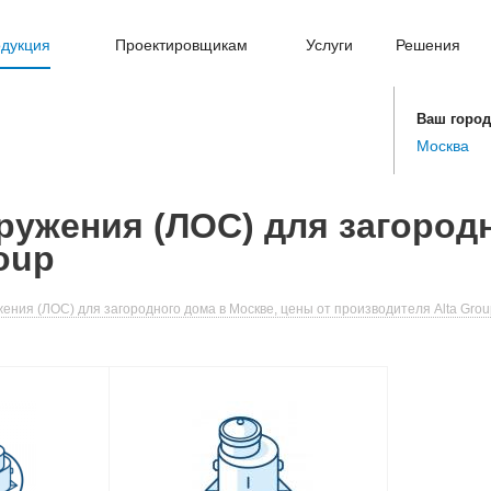
дукция
Проектировщикам
Услуги
Решения
Ваш город
Москва
ужения (ЛОС) для загородн
oup
ния (ЛОС) для загородного дома в Москве, цены от производителя Alta Grou