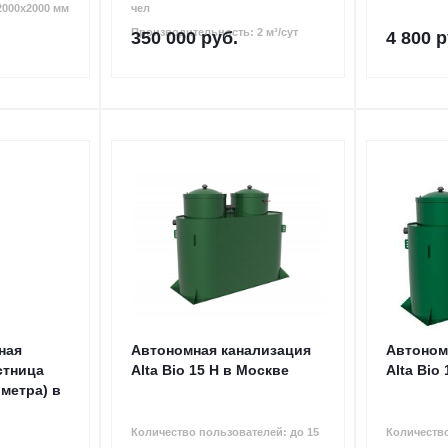
2000х2000 мм
чел
Производительность: 2 м³/сут
350 000
руб.
4 800
р
ная
Автономная канализация
Автоном
стница
Alta Bio 15 Н в Москве
Alta Bio
 метра) в
Количество пользователей: до 15
Количество