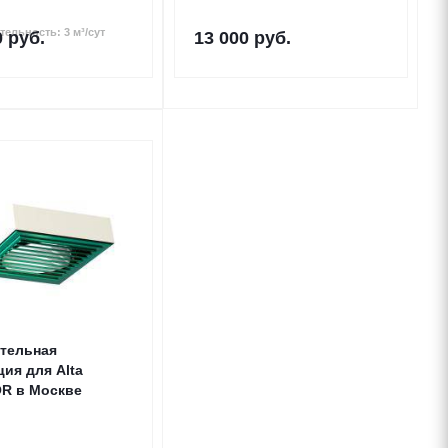
ельность: 3 м³/сут
0
руб.
13 000
руб.
тельная
ия для Alta
OR в Москве