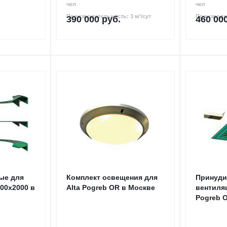
чел
чел
Производительность: 3 м³/сут
Производит
390 000
руб.
460 00
ые для
Комплект освещения для
Принуди
500x2000 в
Alta Pogreb OR в Москве
вентиляц
Pogreb 