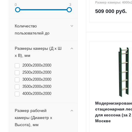
Размер камеры: 4000х
0
3
509 000
руб.
Количество
пользователей до
Размеры камеры (Д х Ш
х В), мм
2000х2000х2000
2500х2000х2000
3000х2000х2000
3500х2000х2000
4000х2000х2000
Модернизирован
стационарная ле
Размер рабочей
для кессона (за 2
камеры (Диаметр х
Москве
Высота), мм