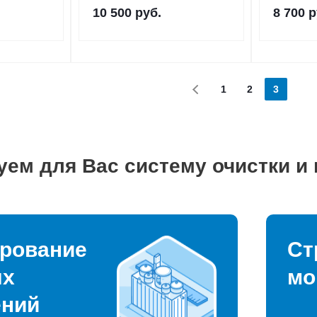
10 500
руб.
8 700
р
1
2
3
уем для Вас систему очистки и
рование
Ст
ых
мо
ений