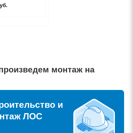
уб.
 произведем монтаж на
роительство и
нтаж ЛОС