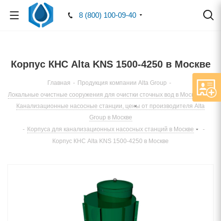
8 (800) 100-09-40
Корпус КНС Alta KNS 1500-4250 в Москве
Главная
-
Продукция компании Alta Group
-
Локальные очистные сооружения для очистки сточных вод в Москве
-
Канализационные насосные станции, цены от производителя Alta
Group в Москве
-
Корпуса для канализационных насосных станций в Москве
-
Корпус КНС Alta KNS 1500-4250 в Москве