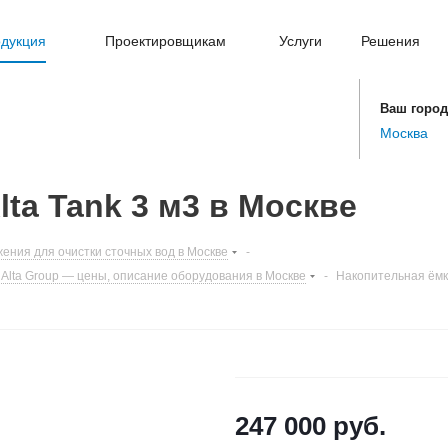
дукция
Проектировщикам
Услуги
Решения
Ваш город
Москва
ta Tank 3 м3 в Москве
ения для очистки сточных вод в Москве
-
Alta Group — цены, описание оборудования в Москве
-
Накопительная ёмко
247 000
руб.