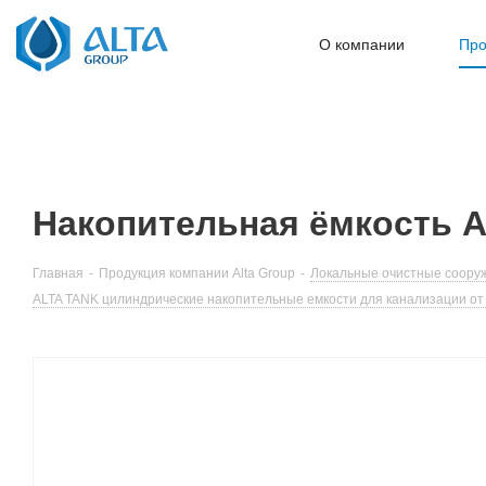
О компании
Про
Накопительная ёмкость Al
Главная
-
Продукция компании Alta Group
-
Локальные очистные сооруж
ALTA TANK цилиндрические накопительные емкости для канализации от 