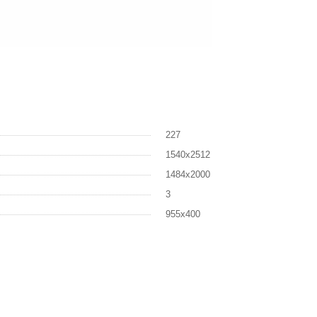
227
1540х2512
1484х2000
3
955х400