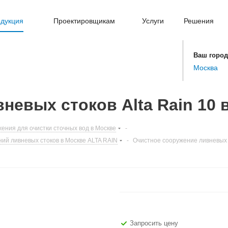
дукция
Проектировщикам
Услуги
Решения
Ваш город
Москва
невых стоков Alta Rain 10 
ения для очистки сточных вод в Москве
-
ий ливневых стоков в Москве ALTA RAIN
-
Очистное сооружение ливневых с
Запросить цену