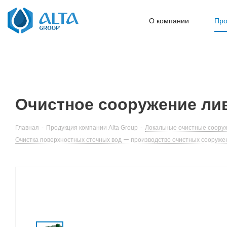
О компании
Про
Очистное сооружение лив
Главная
-
Продукция компании Alta Group
-
Локальные очистные сооруж
Очистка поверхностных сточных вод ー производство очистных сооружен