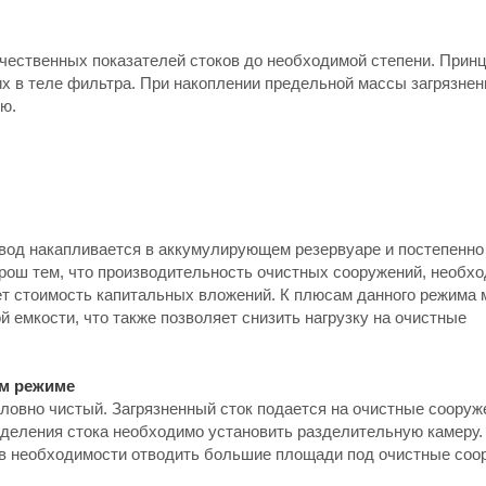
чественных показателей стоков до необходимой степени. Принц
х в теле фильтра. При накоплении предельной массы загрязнен
ю.
 вод накапливается в аккумулирующем резервуаре и постепенно
хорош тем, что производительность очистных сооружений, необх
ает стоимость капитальных вложений. К плюсам данного режима
 емкости, что также позволяет снизить нагрузку на очистные
ом режиме
словно чистый. Загрязненный сток подается на очистные сооруж
зделения стока необходимо установить разделительную камеру.
 в необходимости отводить большие площади под очистные соо