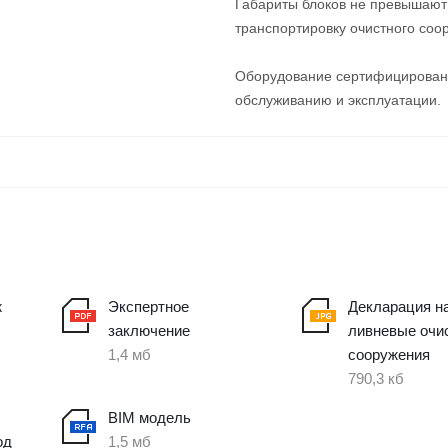
Габариты блоков не превышают 
транспортировку очистного соо
Оборудование сертифицировано
обслуживанию и эксплуатации.
ж
Экспертное
Декларация н
заключение
ливневые очи
1,4 мб
сооружения
790,3 кб
BIM модель
од
1,5 мб