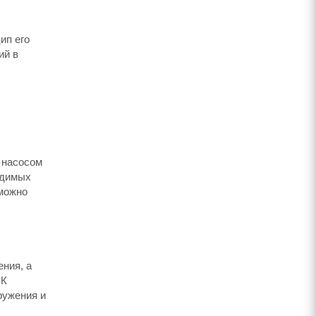
ип его
ий в
 насосом
одимых
 можно
ения, а
 К
ружения и