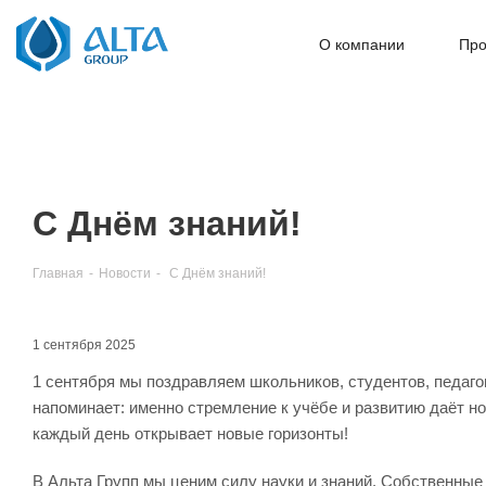
О компании
Про
С Днём знаний!
Главная
-
Новости
-
С Днём знаний!
1 сентября 2025
1 сентября мы поздравляем школьников, студентов, педагого
напоминает: именно стремление к учёбе и развитию даёт н
каждый день открывает новые горизонты!
В Альта Групп мы ценим силу науки и знаний. Собственные 